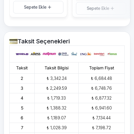
Sepete Ekle
Sepete Ekle
Taksit Seçenekleri
Taksit
Taksit Bilgisi
Toplam Fiyat
2
₺ 3,342.24
₺ 6,684.48
3
₺ 2,249.59
₺ 6,748.76
4
₺ 1,719.33
₺ 6,877.32
5
₺ 1,388.32
₺ 6,941.60
6
₺ 1,189.07
₺ 7,134.44
7
₺ 1,028.39
₺ 7,198.72