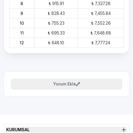
8
₺ 915.91
₺ 7,327.28
9
₺ 828.43
₺ 7,455.84
10
₺ 755.23
₺ 7,552.26
11
₺ 695.33
₺ 7,648.68
12
₺ 648.10
₺ 7,777.24
Yorum Ekle
KURUMSAL