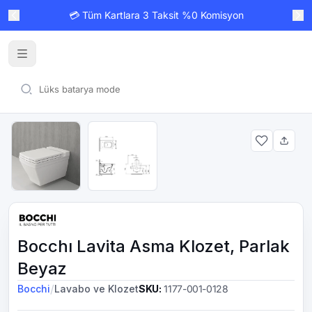
💳 Tüm Kartlara 3 Taksit %0 Komisyon
Bocchı Lavita Asma Klozet, Parlak
Beyaz
/
Bocchi
Lavabo ve Klozet
SKU
:
1177-001-0128