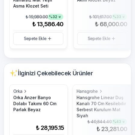
Asma Klozet Seti
₺ 19,980.00
₺ 101,617.00
%
32
%
33
₺ 13,586.40
₺ 68,000.00
Sepete Ekle
Sepete Ekle
İlginizi Çekebilecek Ürünler
Orka
Hansgrohe
Orka Anzer Banyo
Hansgrohe Linear Duş
Dolabı Takımı 60 Cm
Kanalı 70 Cm Kesilebilir
Parlak Beyaz
Serbest Kurulum Mat
Siyah
₺ 40,844.40
%
43
₺ 28,195.15
₺ 23,281.00