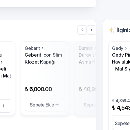
İlgin
Geberit
Duravit
Gedy
a
Geberit Icon Slim
Duravit Starck 2
Gedy Pi
r
Klozet Kapağı
Asma Klozet
Havlulu
eli
- Mat Si
ı Mat
₺ 6,000.00
₺ 40,994.90
₺ 4,858.
Sepete Ekle
Sepete Ekle
e
₺ 4,54
Sepete