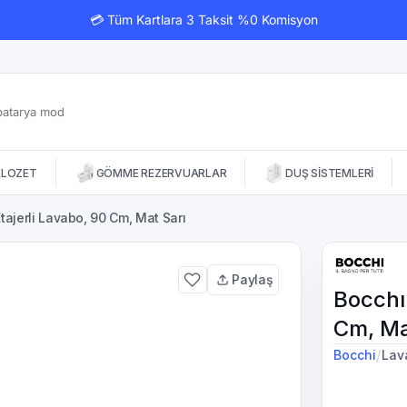
💳 Tüm Kartlara 3 Taksit %0 Komisyon
KLOZET
GÖMME REZERVUARLAR
DUŞ SİSTEMLERİ
tajerli Lavabo, 90 Cm, Mat Sarı
Paylaş
Bocchı
Cm, Ma
/
Bocchi
Lav