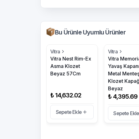
Bu Ürünle Uyumlu Ürünler
Vitra
Vitra
Vitra Nest Rim-Ex
Vitra Memori
Asma Klozet
Yavaş Kapanı
Beyaz 57Cm
Metal Menteş
Klozet Kapağ
Beyaz
₺ 14,632.02
₺ 4,395.69
Sepete Ekle
Sepete Ekl