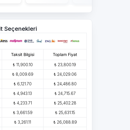
it Seçenekleri
Taksit Bilgisi
Toplam Fiyat
₺ 11,900.10
₺ 23,800.19
₺ 8,009.69
₺ 24,029.06
₺ 6,121.70
₺ 24,486.80
₺ 4,943.13
₺ 24,715.67
₺ 4,233.71
₺ 25,402.28
₺ 3,661.59
₺ 25,631.15
₺ 3,261.11
₺ 26,088.89