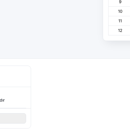
9
10
11
12
dır