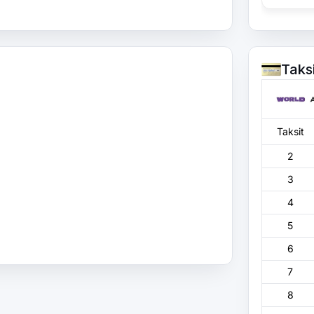
Taks
Taksit
2
3
4
5
6
7
8