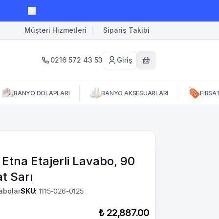
Müşteri Hizmetleri
Sipariş Takibi
0216 572 43 53
Giriş
BANYO DOLAPLARI
BANYO AKSESUARLARI
FIRSA
 Etna Etajerli Lavabo, 90
t Sarı
abolar
SKU
:
1115-026-0125
₺ 22,887.00