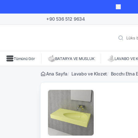
lı süre için geçerli, fırsatları kaçırmayın! 🛒
+90 536 512 9634
Tümünü Gör
BATARYA VE MUSLUK
LAVABO VE 
Ana Sayfa
/
Lavabo ve Klozet
/
Bocchı Etna E