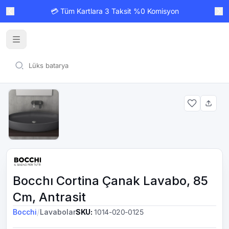
💳 Tüm Kartlara 3 Taksit %0 Komisyon
Bocchı Cortina Çanak Lavabo, 85
Cm, Antrasit
/
Bocchi
Lavabolar
SKU
:
1014-020-0125