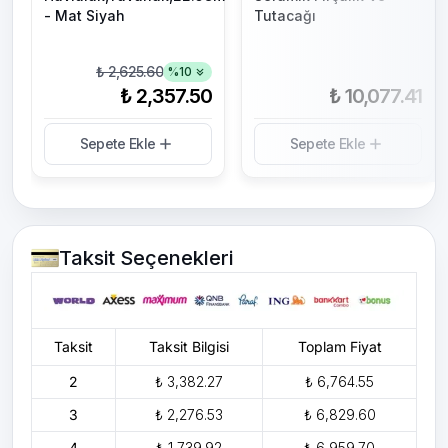
- Mat Siyah
Tutacağı
₺ 2,625.60
%
10
₺ 2,357.50
₺ 10,077.41
Sepete Ekle
Sepete Ekle
Taksit Seçenekleri
Taksit
Taksit Bilgisi
Toplam Fiyat
2
₺ 3,382.27
₺ 6,764.55
3
₺ 2,276.53
₺ 6,829.60
4
₺ 1,739.92
₺ 6,959.70