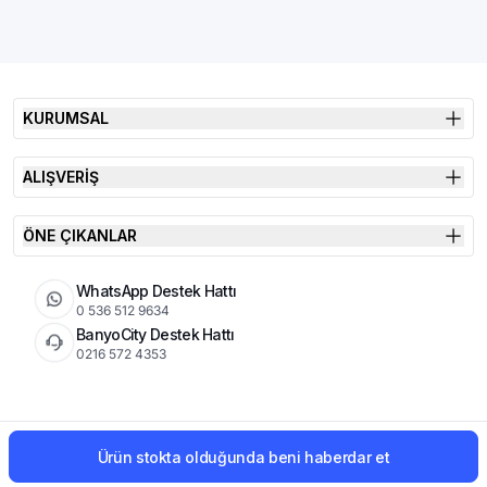
KURUMSAL
ALIŞVERİŞ
ÖNE ÇIKANLAR
WhatsApp Destek Hattı
0 536 512 9634
BanyoCity Destek Hattı
0216 572 4353
KVKK
Çerez Politikası
İade Koşulları
Ürün stokta olduğunda beni haberdar et
© 2026 Şimşek Banyo & Seramik | Tüm Hakları Saklıdır