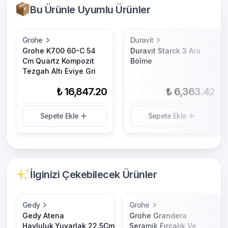
Bu Ürünle Uyumlu Ürünler
Grohe
Duravit
Grohe K700 60-C 54
Duravit Starck 3 Ara
Cm Quartz Kompozit
Bölme
Tezgah Altı Eviye Gri
₺ 16,847.20
₺ 6,363.42
Sepete Ekle
Sepete Ekle
İlginizi Çekebilecek Ürünler
Gedy
Grohe
Gedy Atena
Grohe Grandera
Havluluk,Yuvarlak,22.5Cm
Seramik Fırçalık Ve