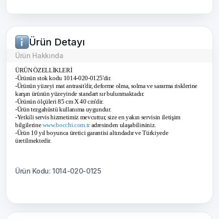
Ürün Detayı
Ürün Hakkında
ÜRÜN ÖZELLİKLERİ
-Ürünün stok kodu 1014-020-0125'dir.
-Ürünün yüzeyi mat antrasit'dir, deforme olma, solma ve sararma risklerine
karşın ürünün yüzeyinde standart sır bulunmaktadır.
-Ürünün ölçüleri 85 cm X 40 cm'dir.
-Ürün tezgahüstü kullanıma uygundur.
-Yetkili servis hizmetimiz mevcuttur, size en yakın servisin iletişim
bilgilerine
www.bocchi.com.tr
adresinden ulaşabilirsiniz.
-Ürün 10 yıl boyunca üretici garantisi altındadır ve Türkiyede
üretilmektedir.
Ürün Kodu: 1014-020-0125