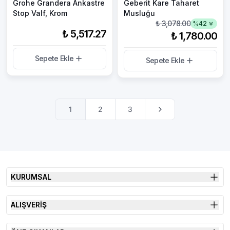
Grohe Grandera Ankastre
Geberit Kare Taharet
Stop Valf, Krom
Musluğu
₺ 3,078.00
%
42
₺ 5,517.27
₺ 1,780.00
Sepete Ekle
Sepete Ekle
1
2
3
KURUMSAL
ALIŞVERİŞ