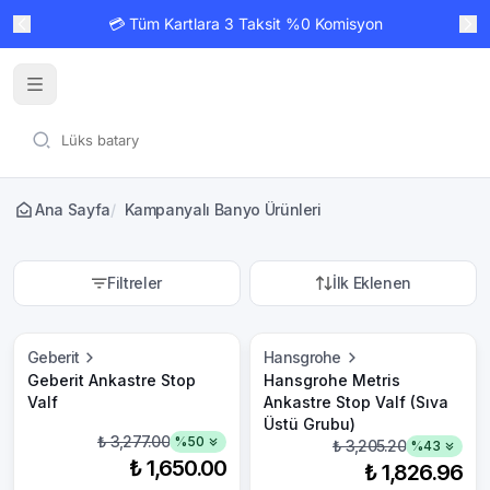
💳 Tüm Kartlara 3 Taksit %0 Komisyon
Ana Sayfa
/
Kampanyalı Banyo Ürünleri
Filtreler
İlk Eklenen
Geberit
Hansgrohe
Geberit Ankastre Stop
Hansgrohe Metris
Valf
Ankastre Stop Valf (Sıva
Üstü Grubu)
₺ 3,277.00
%
50
₺ 3,205.20
%
43
₺ 1,650.00
₺ 1,826.96