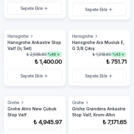
Sepete Ekle
Sepete Ekle
Hansgrohe
Hansgrohe
Hansgrohe Ankastre Stop
Hansgrohe Ara Musluk E,
Valf (İç Set)
G 3/8 Çıkış
₺ 2,596.80
₺ 1,318.80
%
46
%
43
₺ 1,400.00
₺ 751.71
Sepete Ekle
Sepete Ekle
Grohe
Grohe
Grohe Atrio New Çubuk
Grohe Grandera Ankastre
Stop Valf
Stop Valf, Krom-Altın
₺ 4,945.97
₺ 7,171.65