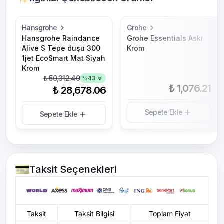
Hansgrohe
Grohe
Hansgrohe Raindance
Grohe Essentials Askı
Alive S Tepe duşu 300
Krom
1jet EcoSmart Mat Siyah
Krom
₺ 50,312.40
%
43
₺ 1,076.21
₺ 28,678.06
Sepete Ekle
Sepete Ekle
Taksit Seçenekleri
Taksit
Taksit Bilgisi
Toplam Fiyat