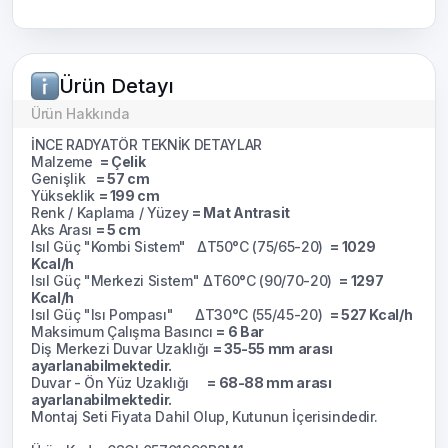
Ürün Detayı
Ürün Hakkında
İNCE RADYATÖR TEKNİK DETAYLAR
Malzeme
= Çelik
Genişlik
= 57 cm
Yükseklik
= 199 cm
Renk / Kaplama / Yüzey
= Mat Antrasit
Aks Arası
= 5 cm
Isıl Güç "Kombi Sistem" ΔT50°C (75/65-20)
= 1029
Kcal/h
Isıl Güç "Merkezi Sistem" ΔT60°C (90/70-20)
= 1297
Kcal/h
Isıl Güç "Isı Pompası" ΔT30°C (55/45-20)
= 527 Kcal/h
Maksimum Çalışma Basıncı
= 6 Bar
Diş Merkezi Duvar Uzaklığı
= 35-55 mm arası
ayarlanabilmektedir.
Duvar - Ön Yüz Uzaklığı
= 68-88 mm arası
ayarlanabilmektedir.
Montaj Seti Fiyata Dahil Olup, Kutunun İçerisindedir.