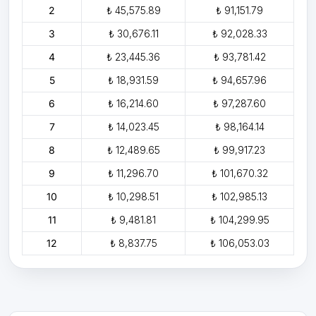
2
₺ 45,575.89
₺ 91,151.79
3
₺ 30,676.11
₺ 92,028.33
4
₺ 23,445.36
₺ 93,781.42
5
₺ 18,931.59
₺ 94,657.96
6
₺ 16,214.60
₺ 97,287.60
7
₺ 14,023.45
₺ 98,164.14
8
₺ 12,489.65
₺ 99,917.23
9
₺ 11,296.70
₺ 101,670.32
10
₺ 10,298.51
₺ 102,985.13
11
₺ 9,481.81
₺ 104,299.95
12
₺ 8,837.75
₺ 106,053.03