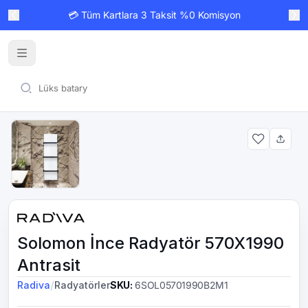
💳 Tüm Kartlara 3 Taksit %0 Komisyon
Solomon İnce Radyatör 570X1990
Antrasit
/
Radiva
Radyatörler
SKU
:
6SOL05701990B2M1