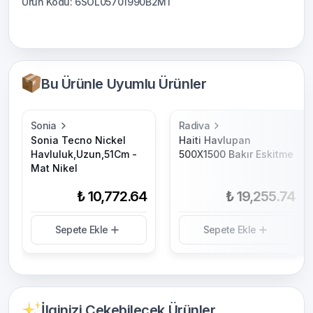
Ürün Kodu: 6SOL05701990B2M1
Bu Ürünle Uyumlu Ürünler
Sonia
Radiva
Sonia Tecno Nickel
Haiti Havlupan
Havluluk,Uzun,51Cm -
500X1500 Bakır Eskitme
Mat Nikel
₺ 10,772.64
₺ 19,255.74
Sepete Ekle
Sepete Ekle
İlginizi Çekebilecek Ürünler