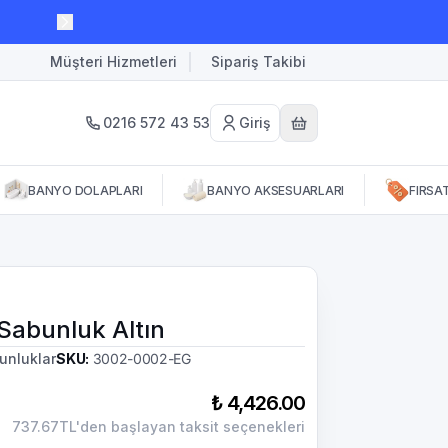
Müşteri Hizmetleri
Sipariş Takibi
0216 572 43 53
Giriş
BANYO DOLAPLARI
BANYO AKSESUARLARI
FIRSA
 Sabunluk Altın
unluklar
SKU
:
3002-0002-EG
₺ 4,426.00
737.67TL'den başlayan taksit seçenekleri