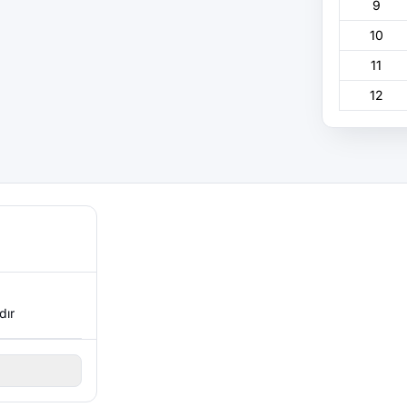
9
10
11
12
dır