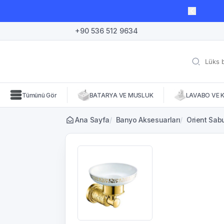
lı süre için geçerli, fırsatları kaçırmayın! 🛒
+90 536 512 9634
Tümünü Gör
BATARYA VE MUSLUK
LAVABO VE 
Ana Sayfa
/
Banyo Aksesuarları
/
Orient Sabu