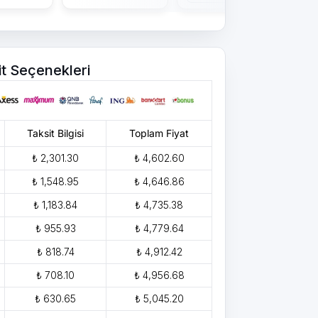
it Seçenekleri
Taksit Bilgisi
Toplam Fiyat
₺ 2,301.30
₺ 4,602.60
₺ 1,548.95
₺ 4,646.86
₺ 1,183.84
₺ 4,735.38
₺ 955.93
₺ 4,779.64
₺ 818.74
₺ 4,912.42
₺ 708.10
₺ 4,956.68
₺ 630.65
₺ 5,045.20