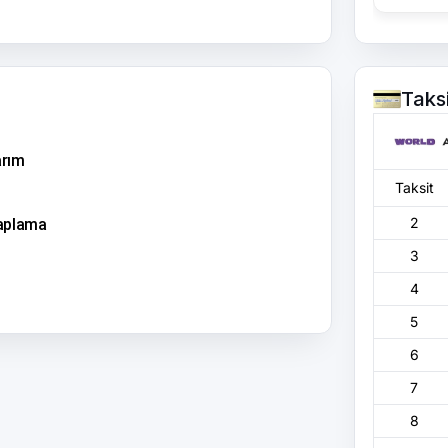
Taks
arım
Taksit
2
kaplama
3
4
5
6
7
8