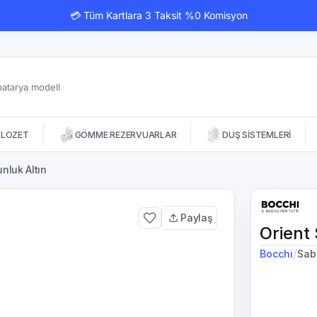
💳 Tüm Kartlara 3 Taksit %0 Komisyon
KLOZET
GÖMME REZERVUARLAR
DUŞ SİSTEMLERİ
nluk Altın
Paylaş
Orient
/
Bocchi
Sab