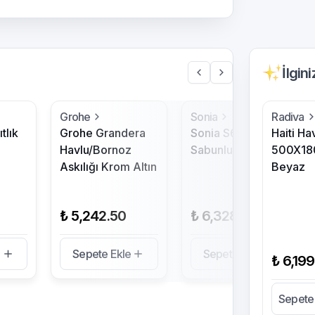
İlgin
Grohe
Sonia
Radiva
tlık
Grohe Grandera
Sonia S6 Siyah
Haiti Ha
Havlu/Bornoz
Sabunluk
500X18
Askılığı Krom Altın
Beyaz
₺ 5,242.50
₺ 6,328.80
e
Sepete Ekle
Sepete Ekle
₺ 6,199
Sepete