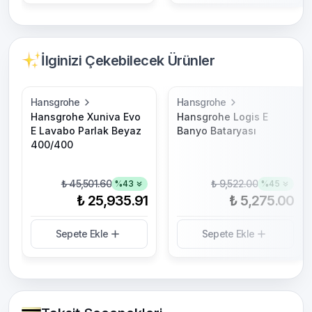
İlginizi Çekebilecek Ürünler
Hansgrohe
Hansgrohe
Hansgrohe Xuniva Evo
Hansgrohe Logis E
E Lavabo Parlak Beyaz
Banyo Bataryası
400/400
₺ 45,501.60
₺ 9,522.00
%
43
%
45
₺ 25,935.91
₺ 5,275.00
Sepete Ekle
Sepete Ekle