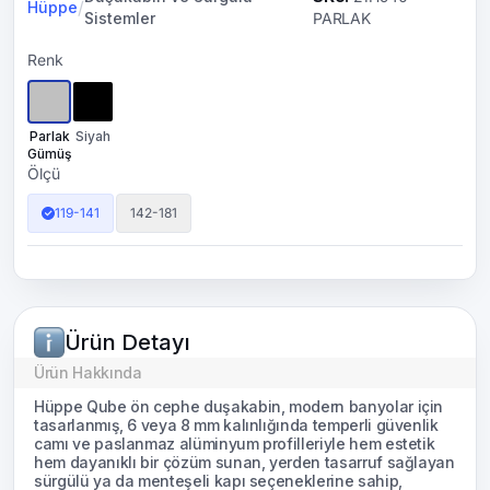
/
Hüppe
Sistemler
PARLAK
Renk
Parlak
Siyah
Gümüş
Ölçü
119-141
142-181
Ürün Detayı
Ürün Hakkında
Hüppe Qube ön cephe duşakabin, modern banyolar için
tasarlanmış, 6 veya 8 mm kalınlığında temperli güvenlik
camı ve paslanmaz alüminyum profilleriyle hem estetik
hem dayanıklı bir çözüm sunan, yerden tasarruf sağlayan
sürgülü ya da menteşeli kapı seçeneklerine sahip,