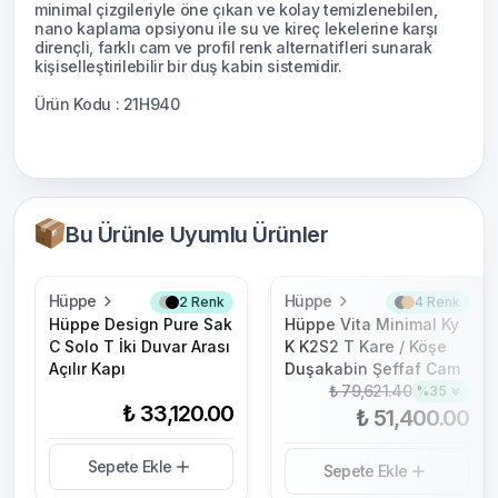
minimal çizgileriyle öne çıkan ve kolay temizlenebilen,
nano kaplama opsiyonu ile su ve kireç lekelerine karşı
dirençli, farklı cam ve profil renk alternatifleri sunarak
kişiselleştirilebilir bir duş kabin sistemidir.
Ürün Kodu : 21H940
Bu Ürünle Uyumlu Ürünler
Hüppe
Hüppe
2
Renk
4
Renk
Hüppe Design Pure Sak
Hüppe Vita Minimal Ky
C Solo T İki Duvar Arası
K K2S2 T Kare / Köşe
Açılır Kapı
Duşakabin Şeffaf Cam
₺ 79,621.40
%
35
₺ 33,120.00
₺ 51,400.00
Sepete Ekle
Sepete Ekle