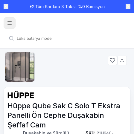
💳 Tüm Kartlara 3 Taksit %0 Komisyon
Hüppe Qube Sak C Solo T Ekstra
Panelli Ön Cephe Duşakabin
Şeffaf Cam
Duşakabin ve Sürgülü
SKU
:
21H940-