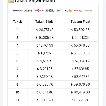
Taksit Seçenekleri
Taksit
Taksit Bilgisi
Toplam Fiyat
2
₺ 26,751.43
₺ 53,502.86
3
₺ 18,005.78
₺ 54,017.35
4
₺ 13,761.59
₺ 55,046.36
5
₺ 11,112.17
₺ 55,560.86
6
₺ 9,517.39
₺ 57,104.35
7
₺ 8,231.26
₺ 57,618.85
8
₺ 7,330.98
₺ 58,647.85
9
₺ 6,630.76
₺ 59,676.86
10
₺ 6,044.86
₺ 60,448.60
11
₺ 5,565.49
₺ 61,220.36