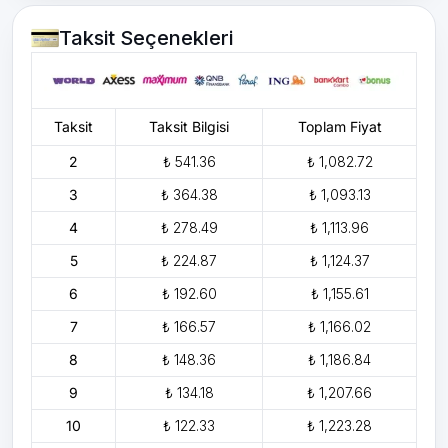
Taksit Seçenekleri
Taksit
Taksit Bilgisi
Toplam Fiyat
2
₺ 541.36
₺ 1,082.72
3
₺ 364.38
₺ 1,093.13
4
₺ 278.49
₺ 1,113.96
5
₺ 224.87
₺ 1,124.37
6
₺ 192.60
₺ 1,155.61
7
₺ 166.57
₺ 1,166.02
8
₺ 148.36
₺ 1,186.84
9
₺ 134.18
₺ 1,207.66
10
₺ 122.33
₺ 1,223.28