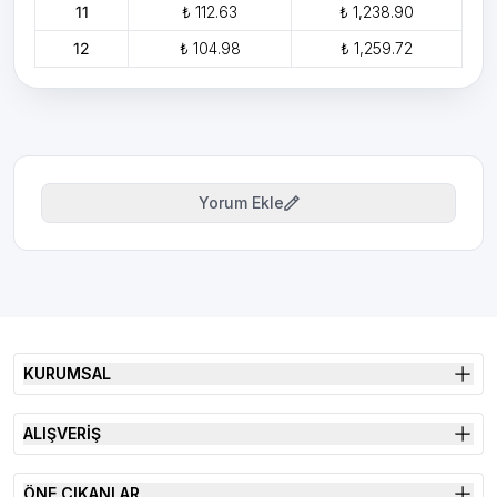
11
₺ 112.63
₺ 1,238.90
12
₺ 104.98
₺ 1,259.72
Yorum Ekle
KURUMSAL
ALIŞVERİŞ
ÖNE ÇIKANLAR