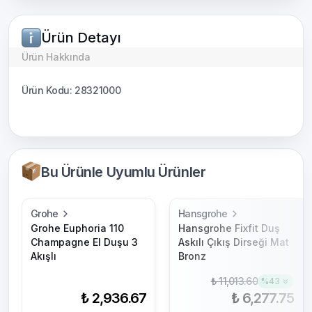
Ürün Detayı
Ürün Hakkında
Ürün Kodu: 28321000
Bu Ürünle Uyumlu Ürünler
Grohe
Hansgrohe
Grohe Euphoria 110
Hansgrohe Fixfit Duş
Champagne El Duşu 3
Askılı Çıkış Dirseği Mat
Akışlı
Bronz
₺ 11,013.60
%
43
₺ 2,936.67
₺ 6,277.75