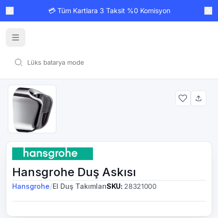
💳 Tüm Kartlara 3 Taksit %0 Komisyon
Hansgrohe Duş Askısı
/
Hansgrohe
El Duş Takımları
SKU
:
28321000