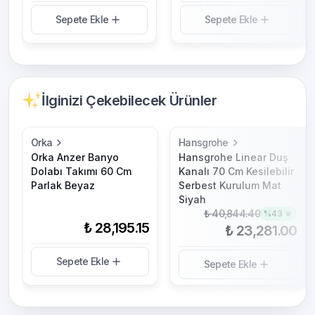
Sepete Ekle
Sepete Ekle
İlginizi Çekebilecek Ürünler
Orka
Hansgrohe
Orka Anzer Banyo
Hansgrohe Linear Duş
Dolabı Takımı 60 Cm
Kanalı 70 Cm Kesilebilir
Parlak Beyaz
Serbest Kurulum Mat
Siyah
₺ 40,844.40
%
43
₺ 28,195.15
₺ 23,281.00
Sepete Ekle
Sepete Ekle