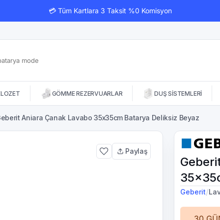
💳 Tüm Kartlara 3 Taksit %0 Komisyon
KLOZET
GÖMME REZERVUARLAR
DUŞ SİSTEMLERİ
eberit Aniara Çanak Lavabo 35x35cm Batarya Deliksiz Beyaz
Paylaş
Geberi
35x35c
/
Geberit
La
30 GÜ