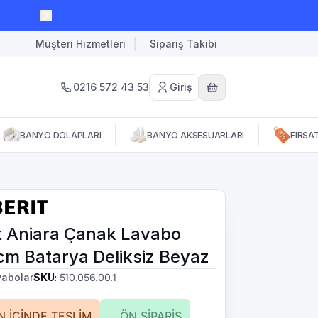
Müşteri Hizmetleri
Sipariş Takibi
0216 572 43 53
Giriş
BANYO DOLAPLARI
BANYO AKSESUARLARI
FIRSA
t Aniara Çanak Lavabo
m Batarya Deliksiz Beyaz
vabolar
SKU
:
510.056.00.1
N İÇİNDE TESLİM
ÖN SİPARİŞ