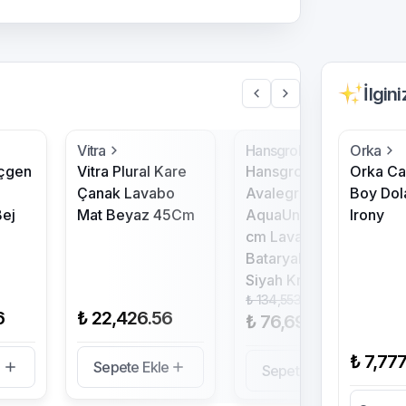
İlgin
Vitra
Hansgrohe
Orka
Üçgen
Vitra Plural Kare
Hansgrohe
Orka C
Çanak Lavabo
Avalegra
Boy Dol
ej
Mat Beyaz 45Cm
AquaUnit 58x48
Irony
cm Lavabo
Bataryalı Mat
Siyah Krom
₺ 134,553.00
%
43
6
₺ 22,426.56
₺ 76,695.00
₺ 7,77
e
Sepete Ekle
Sepete Ekle