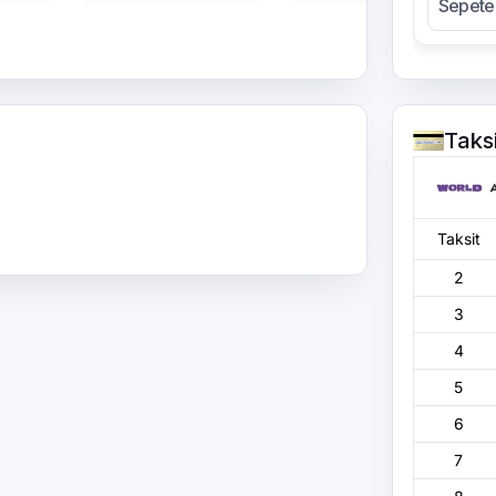
Sepete
Taks
Taksit
2
3
4
5
6
7