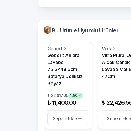
Bu Ürünle Uyumlu Ürünler
Geberit
Vitra
Geberit Aniara
Vitra Plural 
Lavabo
Alçak Çanak
75.5x48.5cm
Lavabo Mat B
Batarya Deliksiz
47Cm
Beyaz
₺ 22,817.00
%
50
₺ 11,400.00
₺ 22,426.5
Sepete Ekle
Sepete Ekl