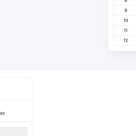
8
9
10
11
12
dır