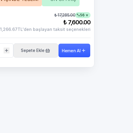
₺ 17,285.00
%
56
₺ 7,600.00
1,266.67TL'den başlayan taksit seçenekleri
Sepete Ekle
Hemen Al