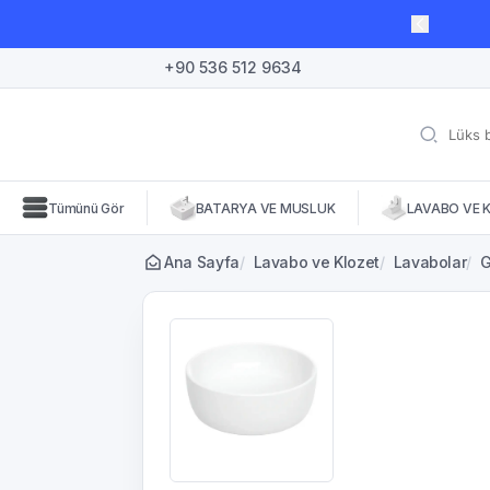
lı süre için geçerli, fırsatları kaçırmayın! 🛒
+90 536 512 9634
Tümünü Gör
BATARYA VE MUSLUK
LAVABO VE 
Ana Sayfa
/
Lavabo ve Klozet
/
Lavabolar
/
G