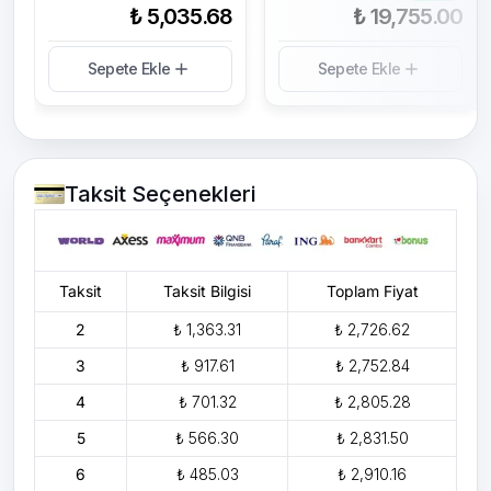
₺ 5,035.68
₺ 19,755.00
Sepete Ekle
Sepete Ekle
Taksit Seçenekleri
Taksit
Taksit Bilgisi
Toplam Fiyat
2
₺ 1,363.31
₺ 2,726.62
3
₺ 917.61
₺ 2,752.84
4
₺ 701.32
₺ 2,805.28
5
₺ 566.30
₺ 2,831.50
6
₺ 485.03
₺ 2,910.16