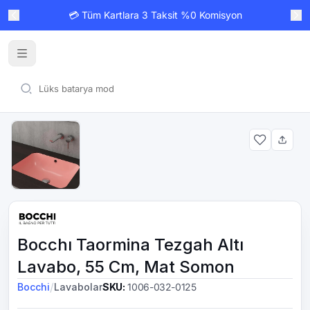
💳 Tüm Kartlara 3 Taksit %0 Komisyon
Bocchı Taormina Tezgah Altı
Lavabo, 55 Cm, Mat Somon
/
Bocchi
Lavabolar
SKU
:
1006-032-0125