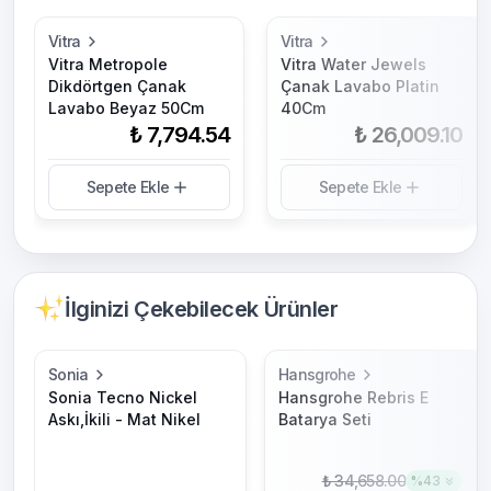
Vitra
Vitra
Vitra Metropole
Vitra Water Jewels
Dikdörtgen Çanak
Çanak Lavabo Platin
Lavabo Beyaz 50Cm
40Cm
₺ 7,794.54
₺ 26,009.10
Sepete Ekle
Sepete Ekle
İlginizi Çekebilecek Ürünler
Sonia
Hansgrohe
Sonia Tecno Nickel
Hansgrohe Rebris E
Askı,İkili - Mat Nikel
Batarya Seti
₺ 34,658.00
%
43