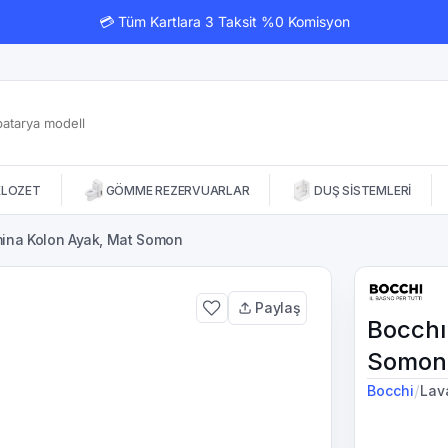
💳 Tüm Kartlara 3 Taksit %0 Komisyon
KLOZET
GÖMME REZERVUARLAR
DUŞ SİSTEMLERİ
ina Kolon Ayak, Mat Somon
Paylaş
Bocchı
Somon
/
Bocchi
Lav