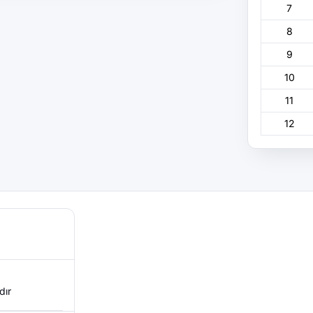
7
8
9
10
11
12
dır