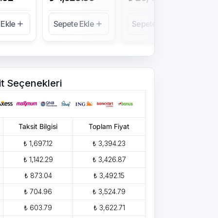
 Ekle
Sepete Ekle
Sepete Ekle
Se
it Seçenekleri
Taksit Bilgisi
Toplam Fiyat
₺ 1,697.12
₺ 3,394.23
₺ 1,142.29
₺ 3,426.87
₺ 873.04
₺ 3,492.15
₺ 704.96
₺ 3,524.79
₺ 603.79
₺ 3,622.71