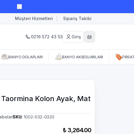
Müşteri Hizmetleri
Sipariş Takibi
0216 572 43 53
Giriş
BANYO DOLAPLARI
BANYO AKSESUARLARI
FIRSA
 Taormina Kolon Ayak, Mat
abolar
SKU
:
1002-032-0320
₺ 3,264.00