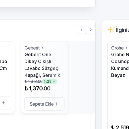
İlgin
Geberit
Grohe
Geberit One
Grohe 
abo
Dikey Çıkışlı
Cosmopo
0Cm
Lavabo Süzgeç
Kumanda
Kapağı, Seramik
Beyaz
₺ 1,918.00
%
29
9
₺ 1,370.00
e
Sepete Ekle
₺ 2,51