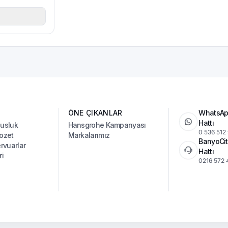
ÖNE ÇIKANLAR
WhatsAp
Hattı
Musluk
Hansgrohe Kampanyası
0 536 512
ozet
Markalarımız
BanyoCit
vuarlar
Hattı
ri
0216 572 