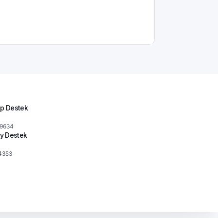
p Destek
 9634
y Destek
4353