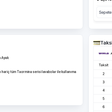
Sepete
Taks
 Ayak
Taksit
hariç tüm Taormina serisi lavabolar ile kullanıma
2
3
4
5
6