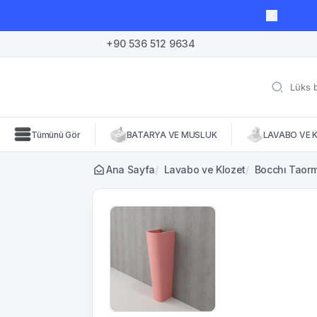
lı süre için geçerli, fırsatları kaçırmayın! 🛒
+90 536 512 9634
Tümünü Gör
BATARYA VE MUSLUK
LAVABO VE 
Ana Sayfa
/
Lavabo ve Klozet
/
Bocchı Taorm