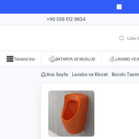
lı süre için geçerli, fırsatları kaçırmayın! 🛒
+90 536 512 9634
Tümünü Gör
BATARYA VE MUSLUK
LAVABO VE 
Ana Sayfa
/
Lavabo ve Klozet
/
Bocchı Taormi