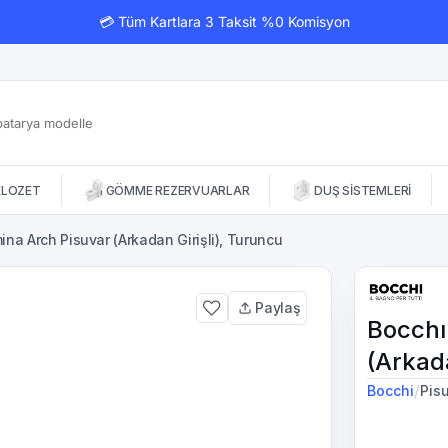
💳 Tüm Kartlara 3 Taksit %0 Komisyon
KLOZET
GÖMME REZERVUARLAR
DUŞ SİSTEMLERİ
na Arch Pisuvar (Arkadan Girişli), Turuncu
Paylaş
Bocchı
(Arkada
/
Bocchi
Pis