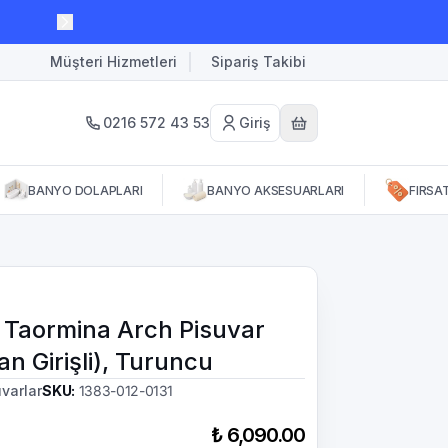
Müşteri Hizmetleri
Sipariş Takibi
0216 572 43 53
Giriş
BANYO DOLAPLARI
BANYO AKSESUARLARI
FIRSA
 Taormina Arch Pisuvar
n Girişli), Turuncu
uvarlar
SKU
:
1383-012-0131
₺ 6,090.00