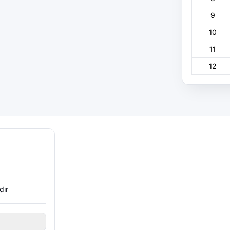
9
10
11
12
dır