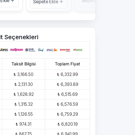
 Ekle
Sepete Ekle
Se
Sepete Ekle
it Seçenekleri
Taksit Bilgisi
Toplam Fiyat
₺ 3,166.50
₺ 6,332.99
₺ 2,131.30
₺ 6,393.89
₺ 1,628.92
₺ 6,515.69
₺ 1,315.32
₺ 6,576.59
₺ 1,126.55
₺ 6,759.29
₺ 974.31
₺ 6,820.19
₺ 867.75
₺ 6,941.99