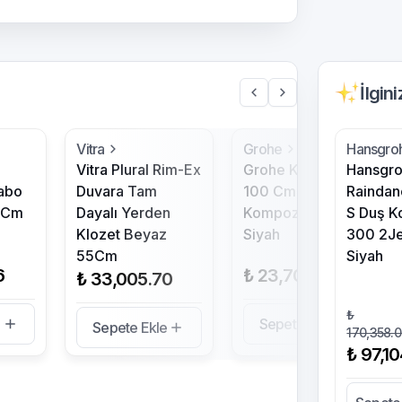
İlgin
Vitra
Grohe
Hansgro
Vitra Plural Rim-Ex
Grohe K400 60-C
Hansgr
abo
Duvara Tam
100 Cm Quartz
Raindan
0Cm
Dayalı Yerden
Kompozit Eviye
S Duş K
Klozet Beyaz
Siyah
300 2Je
55Cm
Siyah
6
₺ 23,709.73
₺ 33,005.70
₺
e
Sepete Ekle
Sepete Ekle
170,358.
₺ 97,1