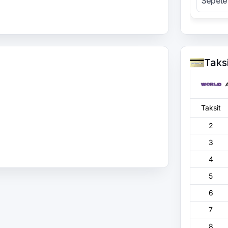
Sepete
Taks
Taksit
2
3
4
5
6
7
8