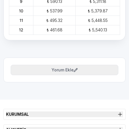
9
₺ 590.13
₺ 5,311.18
10
₺ 537.99
₺ 5,379.87
11
₺ 495.32
₺ 5,448.55
12
₺ 461.68
₺ 5,540.13
Yorum Ekle
KURUMSAL