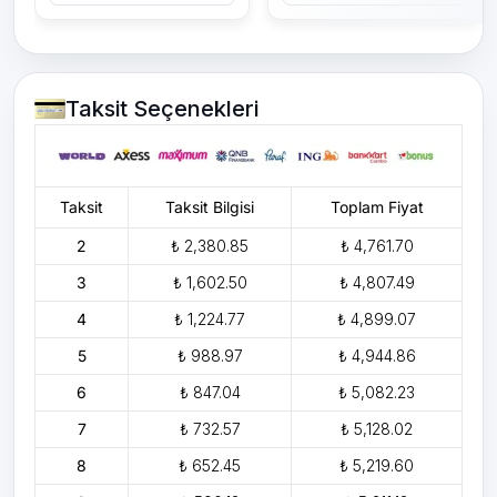
Taksit Seçenekleri
Taksit
Taksit Bilgisi
Toplam Fiyat
2
₺ 2,380.85
₺ 4,761.70
3
₺ 1,602.50
₺ 4,807.49
4
₺ 1,224.77
₺ 4,899.07
5
₺ 988.97
₺ 4,944.86
6
₺ 847.04
₺ 5,082.23
7
₺ 732.57
₺ 5,128.02
8
₺ 652.45
₺ 5,219.60