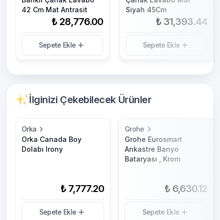
42 Cm Mat Antrasit
Siyah 45Cm
₺ 28,776.00
₺ 31,393.44
Sepete Ekle
Sepete Ekle
İlginizi Çekebilecek Ürünler
Orka
Grohe
Orka Canada Boy
Grohe Eurosmart
Dolabı Irony
Ankastre Banyo
Bataryası , Krom
₺ 7,777.20
₺ 6,630.12
Sepete Ekle
Sepete Ekle