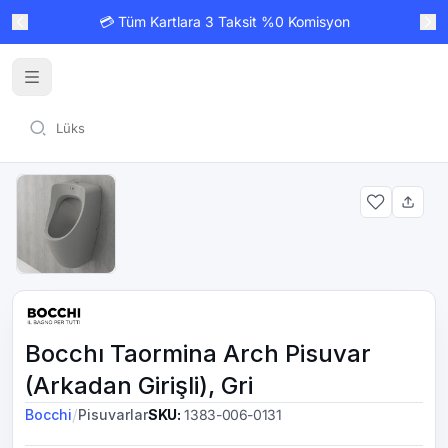
💳 Tüm Kartlara 3 Taksit %0 Komisyon
Bocchı Taormina Arch Pisuvar
(Arkadan Girişli), Gri
/
Bocchi
Pisuvarlar
SKU
:
1383-006-0131