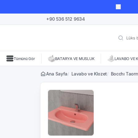
lı süre için geçerli, fırsatları kaçırmayın! 🛒
+90 536 512 9634
Tümünü Gör
BATARYA VE MUSLUK
LAVABO VE 
Ana Sayfa
/
Lavabo ve Klozet
/
Bocchı Taorm