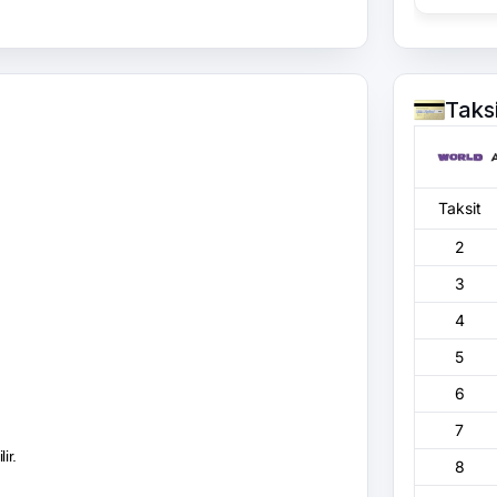
Taks
Taksit
2
3
4
5
6
7
ir.
8