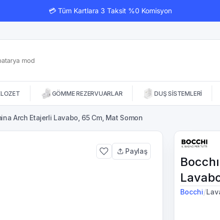
💳 Tüm Kartlara 3 Taksit %0 Komisyon
KLOZET
GÖMME REZERVUARLAR
DUŞ SİSTEMLERİ
ina Arch Etajerli Lavabo, 65 Cm, Mat Somon
Paylaş
Bocchı
Lavabo
/
Bocchi
Lav