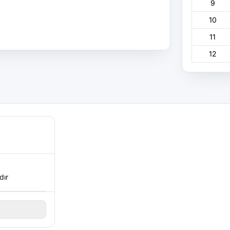
9
10
11
12
dır