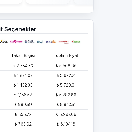
it Seçenekleri
Taksit Bilgisi
Toplam Fiyat
₺ 2,784.33
₺ 5,568.66
₺ 1,874.07
₺ 5,622.21
₺ 1,432.33
₺ 5,729.31
₺ 1,156.57
₺ 5,782.86
₺ 990.59
₺ 5,943.51
₺ 856.72
₺ 5,997.06
₺ 763.02
₺ 6,104.16