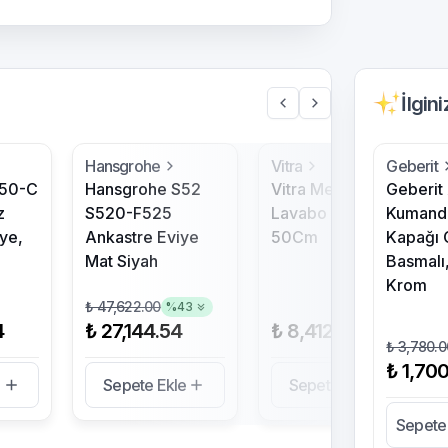
İlgin
Hansgrohe
Vitra
Geberit
 50-C
Hansgrohe S52
Vitra Metropole
Geberit
z
S520-F525
Lavabo Beyaz
Kumand
ye,
Ankastre Eviye
50Cm
Kapağı Ç
Mat Siyah
Basmalı,
Krom
₺ 47,622.00
%
43
4
₺ 27,144.54
₺ 8,412.30
₺ 3,780.0
₺ 1,70
e
Sepete Ekle
Sepete Ekle
Sepete