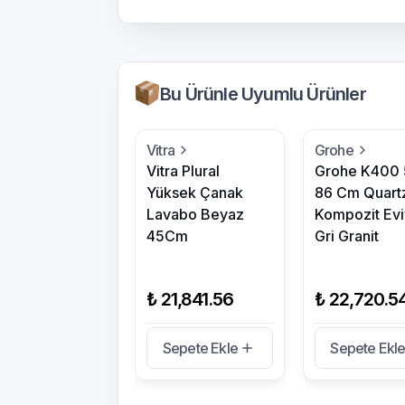
Bu Ürünle Uyumlu Ürünler
Vitra
Grohe
Vitra Plural
Grohe K400
Yüksek Çanak
86 Cm Quart
Lavabo Beyaz
Kompozit Evi
45Cm
Gri Granit
₺ 21,841.56
₺ 22,720.5
Sepete Ekle
Sepete Ekl