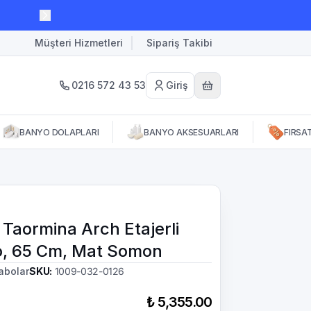
Müşteri Hizmetleri
Sipariş Takibi
0216 572 43 53
Giriş
BANYO DOLAPLARI
BANYO AKSESUARLARI
FIRSA
 Taormina Arch Etajerli
, 65 Cm, Mat Somon
abolar
SKU
:
1009-032-0126
₺ 5,355.00