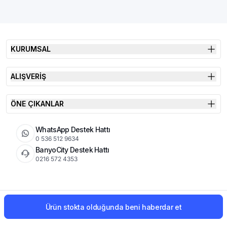
KURUMSAL
ALIŞVERİŞ
ÖNE ÇIKANLAR
WhatsApp Destek Hattı
0 536 512 9634
BanyoCity Destek Hattı
0216 572 4353
KVKK
Çerez Politikası
İade Koşulları
Ürün stokta olduğunda beni haberdar et
© 2026 Şimşek Banyo & Seramik | Tüm Hakları Saklıdır