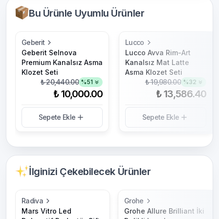
Bu Ürünle Uyumlu Ürünler
Geberit
Lucco
Geberit Selnova
Lucco Avva Rim-Art
Premium Kanalsız Asma
Kanalsız Mat Latte
Klozet Seti
Asma Klozet Seti
₺ 20,440.00
₺ 19,980.00
%
51
%
32
₺ 10,000.00
₺ 13,586.40
Sepete Ekle
Sepete Ekle
İlginizi Çekebilecek Ürünler
Radiva
Grohe
Mars Vitro Led
Grohe Allure Brilliant İki