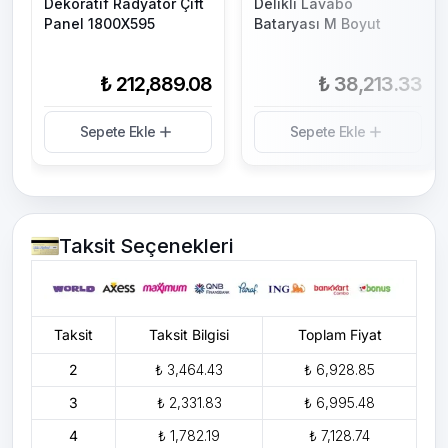
Dekoratif Radyatör Çift
Delikli Lavabo
Panel 1800X595
Bataryası M Boyut
₺ 212,889.08
₺ 38,213.33
Sepete Ekle
Sepete Ekle
Taksit Seçenekleri
Taksit
Taksit Bilgisi
Toplam Fiyat
2
₺ 3,464.43
₺ 6,928.85
3
₺ 2,331.83
₺ 6,995.48
4
₺ 1,782.19
₺ 7,128.74