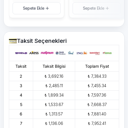
Sepete Ekle
Sepete Ekle
Taksit Seçenekleri
Taksit
Taksit Bilgisi
Toplam Fiyat
2
₺ 3,692.16
₺ 7,384.33
3
₺ 2,485.11
₺ 7,455.34
4
₺ 1,899.34
₺ 7,597.36
5
₺ 1,533.67
₺ 7,668.37
6
₺ 1,313.57
₺ 7,881.40
7
₺ 1,136.06
₺ 7,952.41