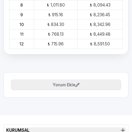
8
₺ 1,011.80
₺ 8,094.43
9
₺ 915.16
₺ 8,236.45
10
₺ 834.30
₺ 8,342.96
11
₺ 768.13
₺ 8,449.48
12
₺ 715.96
₺ 8,591.50
Yorum Ekle
KURUMSAL