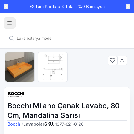
💳 Tüm Kartlara 3 Taksit %0 Komisyon
Bocchı Milano Çanak Lavabo, 80
Cm, Mandalina Sarısı
/
Bocchi
Lavabolar
SKU
:
1377-021-0126