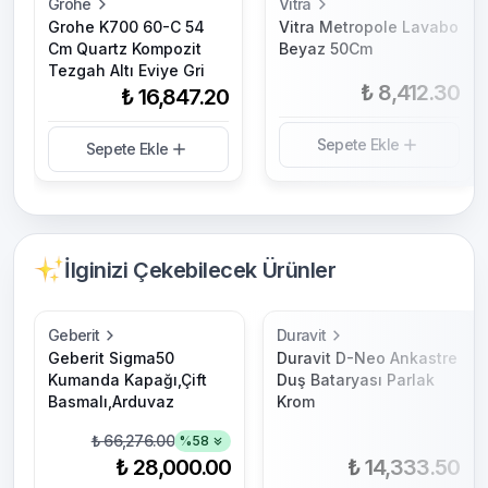
Grohe
Vitra
Grohe K700 60-C 54
Vitra Metropole Lavabo
Cm Quartz Kompozit
Beyaz 50Cm
Tezgah Altı Eviye Gri
₺ 8,412.30
₺ 16,847.20
Sepete Ekle
Sepete Ekle
İlginizi Çekebilecek Ürünler
Geberit
Duravit
Geberit Sigma50
Duravit D-Neo Ankastre
Kumanda Kapağı,Çift
Duş Bataryası Parlak
Basmalı,Arduvaz
Krom
₺ 66,276.00
%
58
₺ 28,000.00
₺ 14,333.50