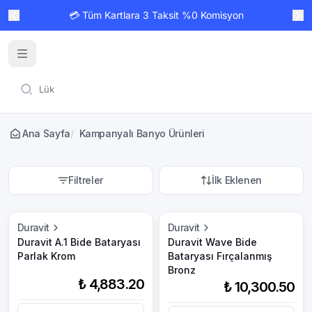
💳 Tüm Kartlara 3 Taksit %0 Komisyon
Ana Sayfa
/
Kampanyalı Banyo Ürünleri
Filtreler
İlk Eklenen
Duravit
Duravit
Duravit A.1 Bide Bataryası
Duravit Wave Bide
Parlak Krom
Bataryası Fırçalanmış
Bronz
₺ 4,883.20
₺ 10,300.50