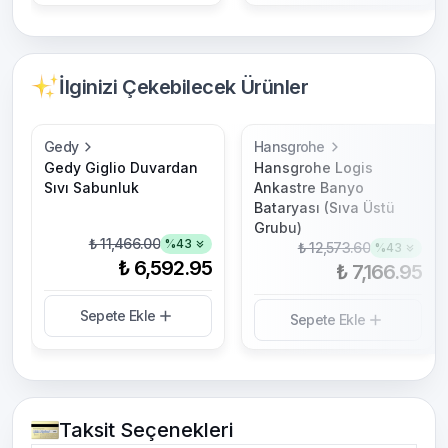
İlginizi Çekebilecek Ürünler
Gedy
Hansgrohe
Gedy Giglio Duvardan
Hansgrohe Logis
Sıvı Sabunluk
Ankastre Banyo
Bataryası (Sıva Üstü
Grubu)
₺ 11,466.00
%
43
₺ 12,573.60
%
43
₺ 6,592.95
₺ 7,166.95
Sepete Ekle
Sepete Ekle
Taksit Seçenekleri