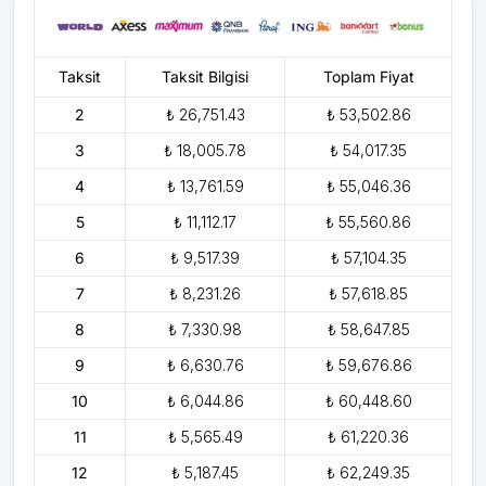
Taksit
Taksit Bilgisi
Toplam Fiyat
2
₺ 26,751.43
₺ 53,502.86
3
₺ 18,005.78
₺ 54,017.35
4
₺ 13,761.59
₺ 55,046.36
5
₺ 11,112.17
₺ 55,560.86
6
₺ 9,517.39
₺ 57,104.35
7
₺ 8,231.26
₺ 57,618.85
8
₺ 7,330.98
₺ 58,647.85
9
₺ 6,630.76
₺ 59,676.86
10
₺ 6,044.86
₺ 60,448.60
11
₺ 5,565.49
₺ 61,220.36
12
₺ 5,187.45
₺ 62,249.35