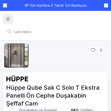
💳 Tüm Kartlara 3 Taksit %0 Komisyon
Hüppe Qube Sak C Solo T Ekstra
Panelli Ön Cephe Duşakabin
Şeffaf Cam
Duşakabin ve Sürgülü
SKU
:
21H940-