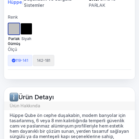
/
Hüppe
Sistemler
PARLAK
Renk
Parlak
Siyah
Gümüş
Ölçü
119-141
142-181
Ürün Detayı
Ürün Hakkında
Hüppe Qube ön cephe duşakabin, modern banyolar için
tasarlanmış, 6 veya 8 mm kalınlığında temperli güvenlik
camı ve paslanmaz alüminyum profilleriyle hem estetik
hem dayanıklı bir çözüm sunan, yerden tasarruf sağlayan
sürgülü ya da menteşeli kapı seçeneklerine sahip,