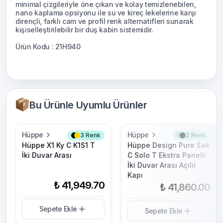
minimal çizgileriyle öne çıkan ve kolay temizlenebilen,
nano kaplama opsiyonu ile su ve kireç lekelerine karşı
dirençli, farklı cam ve profil renk alternatifleri sunarak
kişiselleştirilebilir bir duş kabin sistemidir.
Ürün Kodu : 21H940
Bu Ürünle Uyumlu Ürünler
Hüppe
Hüppe
3
Renk
2
Renk
Hüppe X1 Ky C K1S1 T
Hüppe Design Pure Sak
İki Duvar Arası
C Solo T Ekstra Panelli
İki Duvar Arası Açılır
Kapı
₺ 41,949.70
₺ 41,860.00
Sepete Ekle
Sepete Ekle