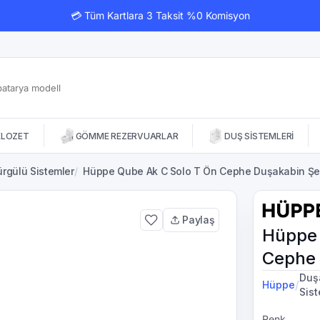
💳 Tüm Kartlara 3 Taksit %0 Komisyon
KLOZET
GÖMME REZERVUARLAR
DUŞ SİSTEMLERİ
rgülü Sistemler
/
Hüppe Qube Ak C Solo T Ön Cephe Duşakabin Şe
Paylaş
Hüppe 
Cephe 
Duş
/
Hüppe
Sis
Renk