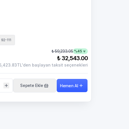
92-111
₺ 59,233.05
%
45
₺ 32,543.00
5,423.83TL'den başlayan taksit seçenekleri
Sepete Ekle
Hemen Al