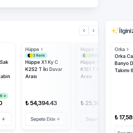
İlgin
Hüppe
Hüppe
Orka
3
Renk
3
Renk
Orka C
 Sak
Hüppe X1 Ky C
Hüppe X0 Ky C
Banyo D
K2S2 T İki Duvar
K1S1 T İki Duvar
Takımı 
abin
Arası
Arası
46
0
₺ 54,394.43
₺ 25,300.00
₺ 17,5
e
Sepete Ekle
Sepete Ekle