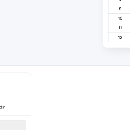
9
10
11
12
dır