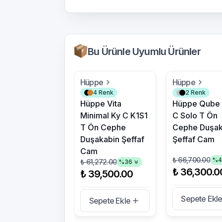
Bu Ürünle Uyumlu Ürünler
Hüppe
Hüppe
4
Renk
2
Renk
Hüppe Vita
Hüppe Qube
Minimal Ky C K1S1
C Solo T Ön
T Ön Cephe
Cephe Duşak
Duşakabin Şeffaf
Şeffaf Cam
Cam
₺ 66,700.00
%
₺ 61,272.00
%
36
₺ 36,300.0
₺ 39,500.00
Sepete Ekl
Sepete Ekle