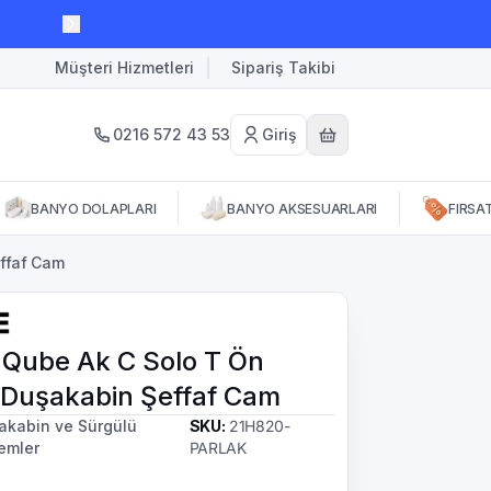
Müşteri Hizmetleri
Sipariş Takibi
0216 572 43 53
Giriş
BANYO DOLAPLARI
BANYO AKSESUARLARI
FIRSA
ffaf Cam
Qube Ak C Solo T Ön
Duşakabin Şeffaf Cam
akabin ve Sürgülü
SKU
:
21H820-
temler
PARLAK