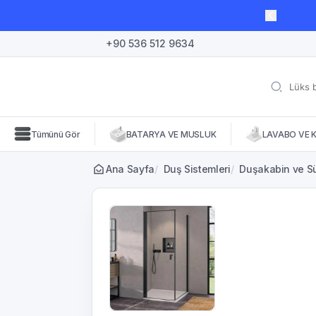
lı süre için geçerli, fırsatları kaçırmayın! 🛒
+90 536 512 9634
Tümünü Gör
BATARYA VE MUSLUK
LAVABO VE 
Ana Sayfa
/
Duş Sistemleri
/
Duşakabin ve Sü