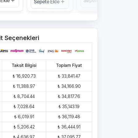
 Ekle
Sepete Ekle
Se
Sepete Ekle
it Seçenekleri
Taksit Bilgisi
Toplam Fiyat
₺ 16,920.73
₺ 33,841.47
₺ 11,388.97
₺ 34,166.90
₺ 8,704.44
₺ 34,817.76
₺ 7,028.64
₺ 35,143.19
₺ 6,019.91
₺ 36,119.48
₺ 5,206.42
₺ 36,444.91
₺ 4,636.97
₺ 37,095.77